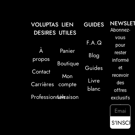
NEWSLE
VOLUPTAS
LIEN
GUIDES
Abonnez-
DESIRES
UTILES
vous
F.A.Q
pour
À
Panier
rester
Blog
propos
informé
Boutique
Guides
et
Contact
Mon
recevoir
Livre
des
Carrières
compte
blanc
offres
Professionnels
Livraison
exclusifs
: