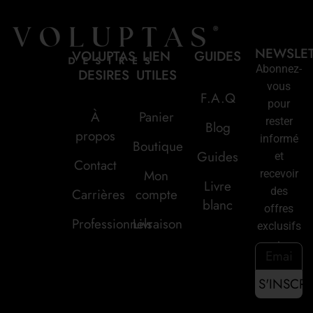
NEWSLE
VOLUPTAS
LIEN
GUIDES
Abonnez-
DESIRES
UTILES
vous
F.A.Q
pour
À
Panier
rester
Blog
propos
informé
Boutique
Guides
et
Contact
Mon
recevoir
Livre
des
Carrières
compte
blanc
offres
Professionnels
Livraison
exclusifs
: