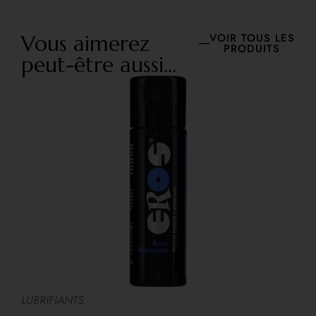
Vous aimerez
VOIR TOUS LES
PRODUITS
peut-être aussi...
LUBRIFIANTS
L