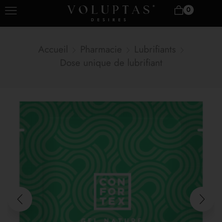
0
Accueil
Pharmacie
Lubrifiants
Dose unique de lubrifiant