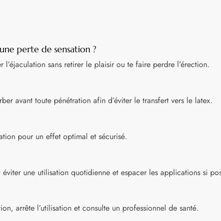
 une perte de sensation ?
-10
l’éjaculation sans retirer le plaisir ou te faire perdre l’érection.
er avant toute pénétration afin d’éviter le transfert vers le latex.
SUR TOU
LA BOUTI
AVEC LE C
DESIRES
ation pour un effet optimal et sécurisé.
iter une utilisation quotidienne et espacer les applications si pos
on, arrête l’utilisation et consulte un professionnel de santé.