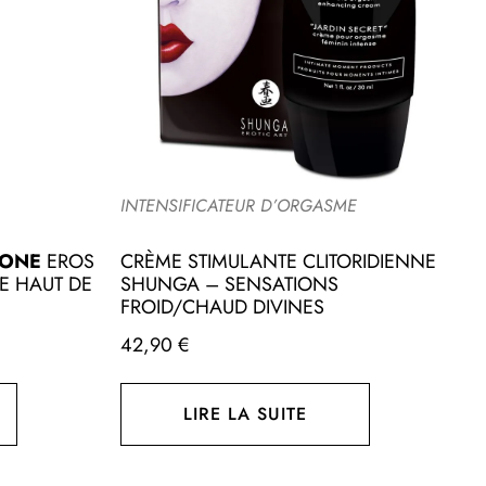
INTENSIFICATEUR D’ORGASME
P
CONE
EROS
CRÈME STIMULANTE CLITORIDIENNE
P
LE HAUT DE
SHUNGA – SENSATIONS
S
FROID/CHAUD DIVINES
S
42,90
€
2
LIRE LA SUITE