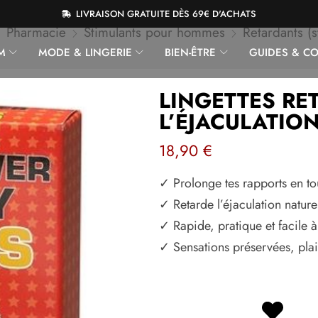
LIVRAISON GRATUITE DÈS 69€ D'ACHATS
Pharmacie
Stimulants pour hommes
Retardants (s
M
MODE & LINGERIE
BIEN-ÊTRE
GUIDES & CO
LINGETTES RE
L’ÉJACULATIO
18,90
€
✓ Prolonge tes rapports en to
✓ Retarde l’éjaculation nature
✓ Rapide, pratique et facile à 
✓ Sensations préservées, plais