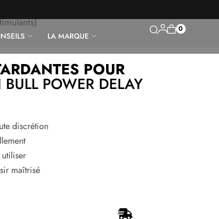
timulants)
0
NSEILS
LA MARQUE
TARDANTES POUR
N
BULL POWER DELAY
ute discrétion
llement
utiliser
ir maîtrisé