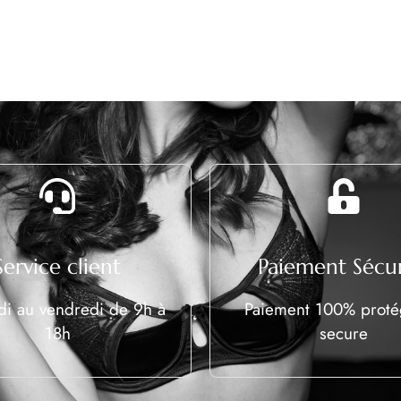
Service client
Paiement Sécur
di au vendredi de 9h à
Paiement 100% prot
18h
secure