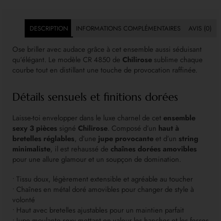
DESCRIPTION
INFORMATIONS COMPLÉMENTAIRES
AVIS (0)
Ose briller avec audace grâce à cet ensemble aussi séduisant
qu’élégant. Le modèle CR 4850 de
Chilirose
sublime chaque
courbe tout en distillant une touche de provocation raffinée.
Détails sensuels et finitions dorées
Laisse-toi envelopper dans le luxe charnel de cet
ensemble
sexy 3 pièces
signé
Chilirose
. Composé d’un
haut à
bretelles réglables
, d’une
jupe provocante
et d’un
string
minimaliste
, il est rehaussé de
chaînes dorées amovibles
pour une allure glamour et un soupçon de domination.
• Tissu doux, légèrement extensible et agréable au toucher
• Chaînes en métal doré amovibles pour changer de style à
volonté
• Haut avec bretelles ajustables pour un maintien parfait
• Jupe moulante sexy mettant en valeur les hanches et les fesses