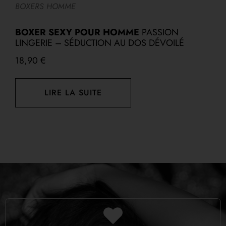
A
BOXERS HOMME
E
S
BOXER SEXY POUR HOMME
PASSION
D
LINGERIE – SÉDUCTION AU DOS DÉVOILÉ
18,90
€
1
LIRE LA SUITE