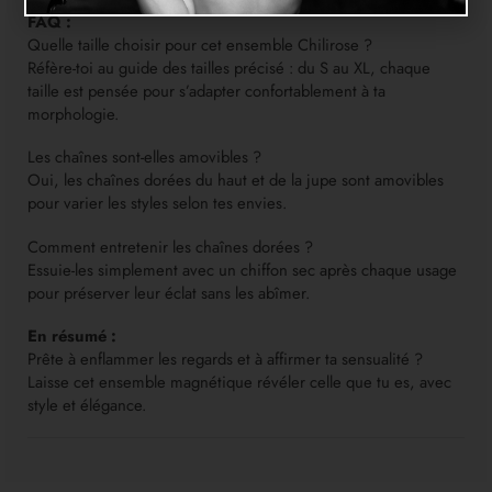
FAQ :
Quelle taille choisir pour cet ensemble Chilirose ?
Réfère-toi au guide des tailles précisé : du S au XL, chaque
taille est pensée pour s’adapter confortablement à ta
morphologie.
Les chaînes sont-elles amovibles ?
Oui, les chaînes dorées du haut et de la jupe sont amovibles
pour varier les styles selon tes envies.
Comment entretenir les chaînes dorées ?
Essuie-les simplement avec un chiffon sec après chaque usage
pour préserver leur éclat sans les abîmer.
En résumé :
Prête à enflammer les regards et à affirmer ta sensualité ?
Laisse cet ensemble magnétique révéler celle que tu es, avec
style et élégance.