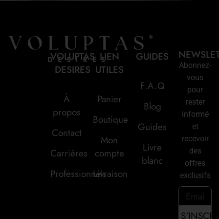
NEWSLE
VOLUPTAS
LIEN
GUIDES
Abonnez-
DESIRES
UTILES
vous
F.A.Q
pour
À
Panier
rester
Blog
propos
informé
Boutique
Guides
et
Contact
Mon
recevoir
Livre
des
Carrières
compte
blanc
offres
Professionnels
Livraison
exclusifs
: