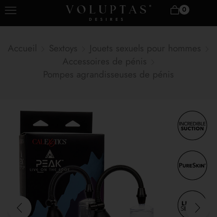
0
Accueil
Sextoys
Jouets sexuels pour hommes
Accessoires de pénis
Pompes agrandisseuses de pénis