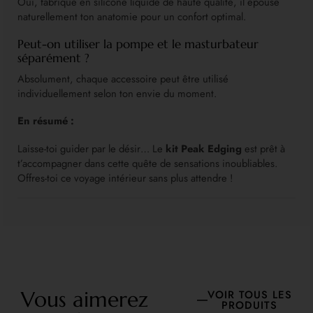
Oui, fabriqué en silicone liquide de haute qualité, il épouse
naturellement ton anatomie pour un confort optimal.
Peut-on utiliser la pompe et le masturbateur
séparément ?
Absolument, chaque accessoire peut être utilisé
individuellement selon ton envie du moment.
En résumé :
Laisse-toi guider par le désir… Le
kit Peak Edging
est prêt à
t’accompagner dans cette quête de sensations inoubliables.
Offres-toi ce voyage intérieur sans plus attendre !
Vous aimerez
VOIR TOUS LES
PRODUITS