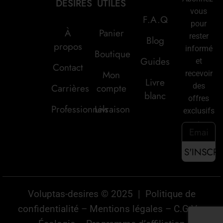
DESIRES
UTILES
vous
F.A.Q
pour
À
Panier
rester
Blog
propos
informé
Boutique
Guides
et
Contact
Mon
recevoir
Livre
des
Carrières
compte
blanc
offres
Professionnels
Livraison
exclusifs
:
Voluptas-desires © 2025 |
Politique de
confidentialité
–
Mentions légales
–
C.G.V
–