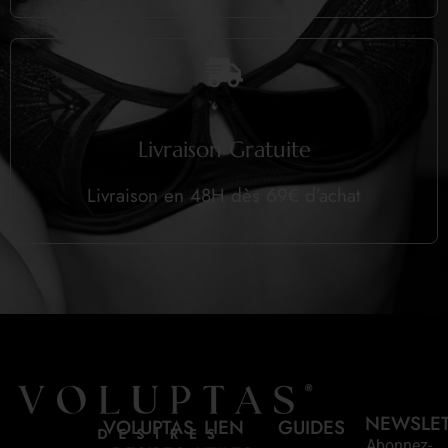
Livraison Gratuite
Livraison en 48H dès 69€ d’achat
NEWSLE
VOLUPTAS
LIEN
GUIDES
Abonnez-