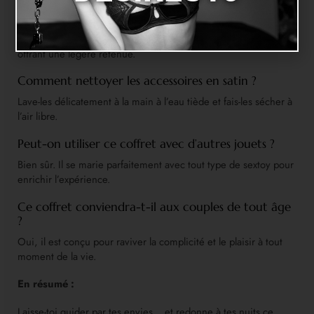
Les menottes sont-elles confortables ?
Oui, elles sont en satin doux qui respecte la peau tout en
offrant une légère retenue.
Comment nettoyer les accessoires en satin ?
Lave-les délicatement à la main à l’eau tiède et fais-les sécher à
l’air libre.
Peut-on utiliser ce coffret avec d’autres jouets ?
Bien sûr. Il se marie parfaitement avec tout type de sextoy pour
enrichir l’expérience.
Ce coffret conviendra-t-il aux couples de tout âge
?
Oui, il est conçu pour raviver la complicité et le plaisir à tout
moment de la vie.
En résumé :
Laisse-toi guider par tes envies… et redonne à tes nuits ce