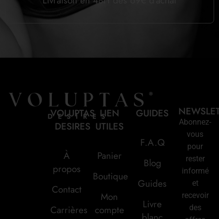
Livraison en 48H dès 69€ d’achat
NEWSLE
VOLUPTAS
LIEN
GUIDES
Abonnez-
DESIRES
UTILES
vous
F.A.Q
pour
À
Panier
rester
Blog
propos
informé
Boutique
Guides
et
Contact
Mon
recevoir
Livre
des
Carrières
compte
blanc