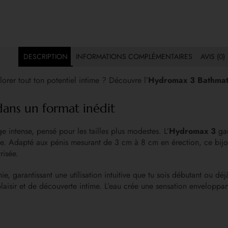
DESCRIPTION
INFORMATIONS COMPLÉMENTAIRES
AVIS (0)
plorer tout ton potentiel intime ? Découvre l’
Hydromax 3 Bathma
dans un format inédit
 intense, pensé pour les tailles plus modestes. L’
Hydromax 3
gar
le. Adapté aux pénis mesurant de 3 cm à 8 cm en érection, ce bijou 
risée.
, garantissant une utilisation intuitive que tu sois débutant ou 
sir et de découverte intime. L’eau crée une sensation enveloppan
e