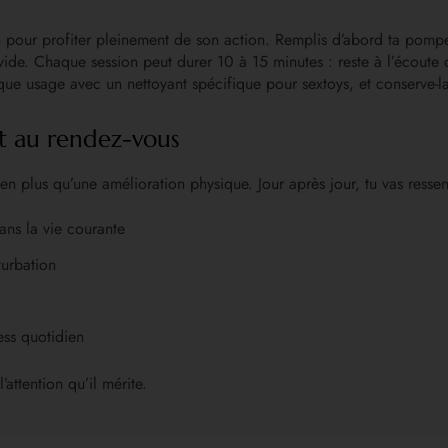
pour profiter pleinement de son action. Remplis d’abord ta pompe d’
 vide. Chaque session peut durer 10 à 15 minutes : reste à l’écoute
e usage avec un nettoyant spécifique pour sextoys, et conserve-la
nt au rendez-vous
en plus qu’une amélioration physique. Jour après jour, tu vas ressent
ans la vie courante
turbation
ess quotidien
’attention qu’il mérite.