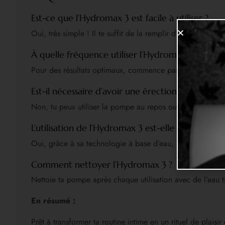
Est-ce que l’Hydromax 3 est facile à utiliser ?
Oui, très simple ! Il te suffit de la remplir d’eau, d’insé
À quelle fréquence utiliser l’Hydromax 3 ?
Pour des résultats optimaux, commence par 3 à 5 séances
Est-il nécessaire d’avoir une érection pour utilis
Non, tu peux utiliser la pompe au repos ou avec une légèr
L’utilisation de l’Hydromax 3 est-elle sécurisée ?
Oui, grâce à sa technologie à base d’eau, la pression es
Comment nettoyer l’Hydromax 3 ?
Nettoie ta pompe après chaque utilisation avec de l’eau t
En résumé :
Prêt à transformer ta routine intime en un rituel de plaisir 