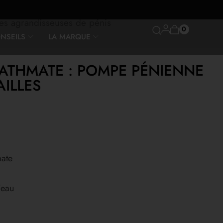
s agrandisseuses de pénis
0
NSEILS
LA MARQUE
ATHMATE : POMPE PÉNIENNE
AILLES
mate
’eau