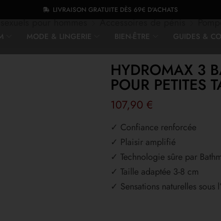
LIVRAISON GRATUITE DÈS 69€ D'ACHATS
 sexuels pour hommes
Accessoires de pénis
Pompe
M
MODE & LINGERIE
BIEN-ÊTRE
GUIDES & CO
HYDROMAX 3 B
POUR PETITES T
107,90
€
✓ Confiance renforcée
✓ Plaisir amplifié
✓ Technologie sûre par Bath
✓ Taille adaptée 3-8 cm
✓ Sensations naturelles sous l