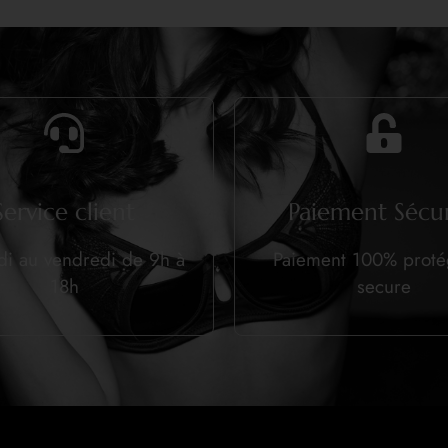
Service client
Paiement Sécur
di au vendredi de 9h à
Paiement 100% prot
18h
secure