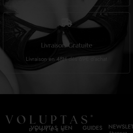
Livraison Gratuite
Livraison en 48H dès 69€ d’achat
NEWSLE
VOLUPTAS
LIEN
GUIDES