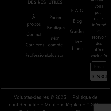
Abonnez-
DESIRES
UTILES
vous
F.A.Q
pour
À
Panier
rester
Blog
propos
informé
Boutique
Guides
et
Contact
Mon
recevoir
Livre
des
Carrières
compte
blanc
offres
Professionnels
Livraison
exclusifs
:
Voluptas-desires © 2025 |
Politique de
confidentialité
–
Mentions légales
–
C.G.V
–