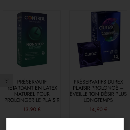
PRÉSERVATIF
PRÉSERVATIFS DUREX
RETARDANT EN LATEX
PLAISIR PROLONGÉ –
NATUREL POUR
ÉVEILLE TON DÉSIR PLUS
PROLONGER LE PLAISIR
LONGTEMPS
13,90
€
14,90
€