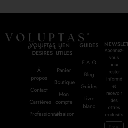
NEWSLE
VOLUPTAS
LIEN
GUIDES
Abonnez-
DESIRES
UTILES
vous
F.A.Q
pour
À
Panier
rester
Blog
propos
informé
Boutique
Guides
et
Contact
Mon
recevoir
Livre
des
Carrières
compte
blanc
offres
Professionnels
Livraison
exclusifs
: