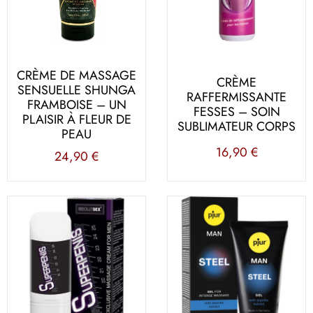
-10%
CRÈME DE MASSAGE
CRÈME
SENSUELLE SHUNGA
RAFFERMISSANTE
FRAMBOISE – UN
FESSES – SOIN
SUR TOUTE
PLAISIR À FLEUR DE
SUBLIMATEUR CORPS
PEAU
LA BOUTIQUE
AVEC LE CODE
16,90
€
24,90
€
DESIRES10