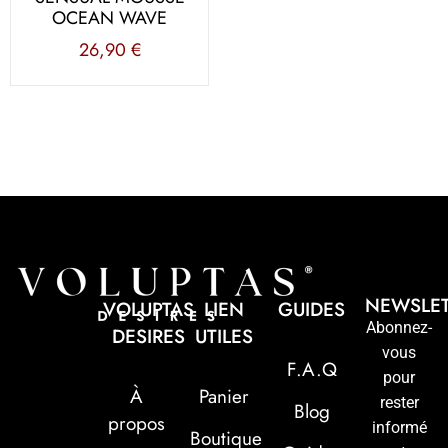
OCEAN WAVE
26,90
€
NEWSLE
VOLUPTAS
LIEN
GUIDES
Abonnez-
DESIRES
UTILES
vous
F.A.Q
pour
À
Panier
rester
Blog
propos
informé
Boutique