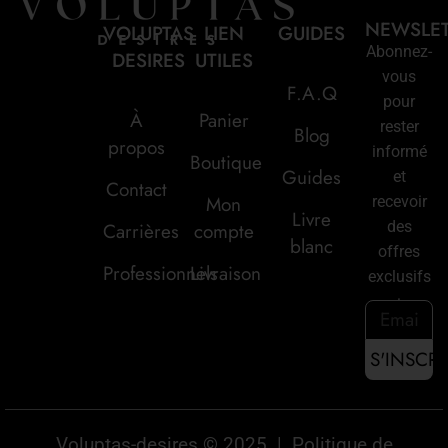
NEWSLE
VOLUPTAS
LIEN
GUIDES
Abonnez-
DESIRES
UTILES
vous
F.A.Q
pour
À
Panier
rester
Blog
propos
informé
Boutique
Guides
et
Contact
Mon
recevoir
Livre
des
Carrières
compte
blanc
offres
Professionnels
Livraison
exclusifs
:
Voluptas-desires © 2025 |
Politique de