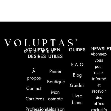
NEWSLE
VOLUPTAS
LIEN
GUIDES
Abonnez-
DESIRES
UTILES
vous
F.A.Q
pour
À
Panier
rester
Blog
propos
informé
Boutique
Guides
et
Contact
Mon
recevoir
Livre
des
Carrières
compte
blanc
offres
Professionnels
Livraison
exclusifs