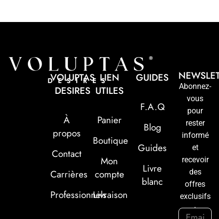
NEWSLE
VOLUPTAS
LIEN
GUIDES
Abonnez-
DESIRES
UTILES
vous
F.A.Q
pour
À
Panier
rester
Blog
propos
informé
Boutique
Guides
et
Contact
Mon
recevoir
Livre
des
Carrières
compte
blanc
offres
Professionnels
Livraison
exclusifs
: