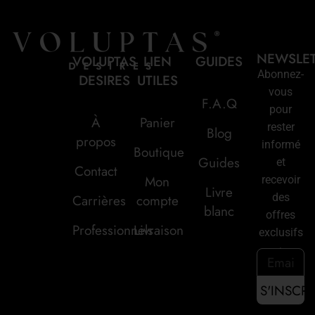
NEWSLE
VOLUPTAS
LIEN
GUIDES
Abonnez-
DESIRES
UTILES
vous
F.A.Q
pour
À
Panier
rester
Blog
propos
informé
Boutique
Guides
et
Contact
Mon
recevoir
Livre
des
Carrières
compte
blanc
offres
Professionnels
Livraison
exclusifs
: