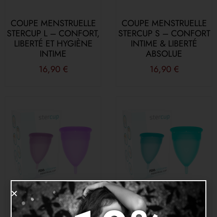
COUPE MENSTRUELLE
COUPE MENSTRUELLE
STERCUP L – CONFORT,
STERCUP S – CONFORT
LIBERTÉ ET HYGIÈNE
INTIME & LIBERTÉ
INTIME
ABSOLUE
16,90
€
16,90
€
COUPE MENSTRUELLE
COUPE MENSTRUELLE