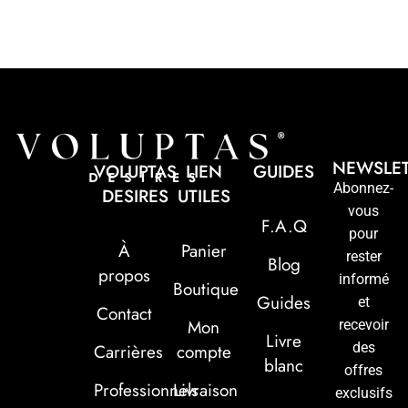
NEWSLE
VOLUPTAS
LIEN
GUIDES
Abonnez-
DESIRES
UTILES
vous
F.A.Q
pour
À
Panier
rester
Blog
propos
informé
Boutique
Guides
et
Contact
Mon
recevoir
Livre
des
Carrières
compte
blanc
offres
Professionnels
Livraison
exclusifs