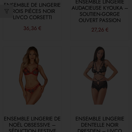
ENSEMBLE LINGERIE
ENSEMBLE DE LINGERIE
AUDACIEUSE KYOUKA –
TROIS PIÈCES NOIR
SOUTIEN-GORGE
LIVCO CORSETTI
OUVERT PASSION
36,36
€
27,26
€
ENSEMBLE LINGERIE DE
ENSEMBLE LINGERIE
NOËL OBSESSIVE –
DENTELLE NOIR
SÉDUCTION FESTIVE
DRESDEN – LIVCO