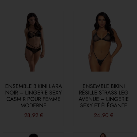
ENSEMBLE BIKINI LARA
ENSEMBLE BIKINI
NOIR – LINGERIE SEXY
RÉSILLE STRASS LEG
CASMIR POUR FEMME
AVENUE – LINGERIE
MODERNE
SEXY ET ÉLÉGANTE
28,92
€
24,90
€