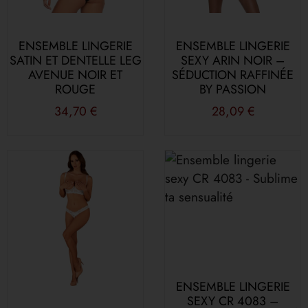
ENSEMBLE LINGERIE
ENSEMBLE LINGERIE
SATIN ET DENTELLE LEG
SEXY ARIN NOIR –
AVENUE NOIR ET
SÉDUCTION RAFFINÉE
ROUGE
BY PASSION
34,70
€
28,09
€
ENSEMBLE LINGERIE
SEXY CR 4083 –