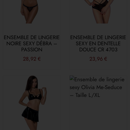
ENSEMBLE DE LINGERIE
ENSEMBLE DE LINGERIE
NOIRE SEXY DÉBRA –
SEXY EN DENTELLE
PASSION
DOUCE CR 4703
28,92
€
23,96
€