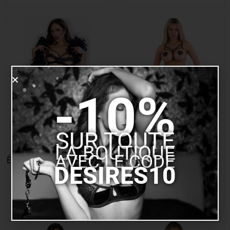
-10%
SUR TOUTE
ENSEMBLE LINGERIE
LA BOUTIQUE
ENSEMBLE LINGERIE
HARNAIS ET STRING
AVEC LE CODE
ÉROTIQUE EN DENTELLE
LIVCO CORSETTI
DESIRES10
DOUCE CHILIROSE
FASHION
19,00
€
28,09
€