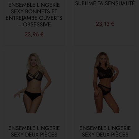
SUBLIME TA SENSUALITÉ
ENSEMBLE LINGERIE
SEXY BONNETS ET
ENTREJAMBE OUVERTS
23,13
€
– OBSESSIVE
23,96
€
ENSEMBLE LINGERIE
ENSEMBLE LINGERIE
SEXY DEUX PIÈCES
SEXY DEUX PIÈCES