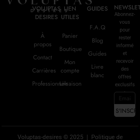
NEWSLE
VOLUPTAS
LIEN
GUIDES
Abonnez-
DESIRES
UTILES
vous
F.A.Q
pour
À
Panier
rester
Blog
propos
informé
Boutique
Guides
et
Contact
Mon
recevoir
Livre
des
Carrières
compte
blanc
offres
Professionnels
Livraison
exclusifs
:
Voluptas-desires © 2025 |
Politique de