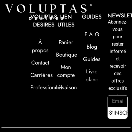
NEWSLE
VOLUPTAS
LIEN
GUIDES
Abonnez-
DESIRES
UTILES
vous
F.A.Q
pour
À
Panier
rester
Blog
propos
informé
Boutique
Guides
et
Contact
Mon
recevoir
Livre
des
Carrières
compte
blanc
offres
Professionnels
Livraison
exclusifs
: